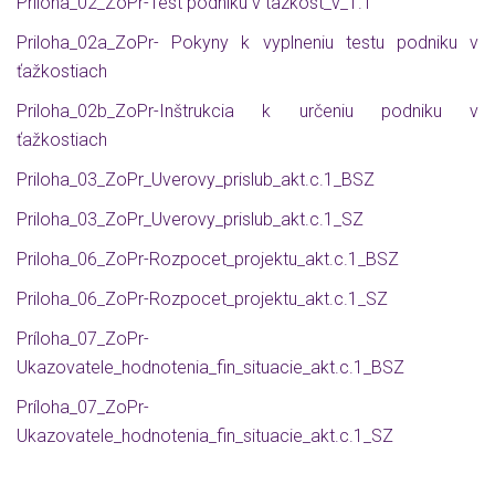
Príloha_02_ZoPr-Test podniku v tazkost_v_1.1
Priloha_02a_ZoPr- Pokyny k vyplneniu testu podniku v
ťažkostiach
Priloha_02b_ZoPr-Inštrukcia k určeniu podniku v
ťažkostiach
Priloha_03_ZoPr_Uverovy_prislub_akt.c.1_BSZ
Priloha_03_ZoPr_Uverovy_prislub_akt.c.1_SZ
Priloha_06_ZoPr-Rozpocet_projektu_akt.c.1_BSZ
Priloha_06_ZoPr-Rozpocet_projektu_akt.c.1_SZ
Príloha_07_ZoPr-
Ukazovatele_hodnotenia_fin_situacie_akt.c.1_BSZ
Príloha_07_ZoPr-
Ukazovatele_hodnotenia_fin_situacie_akt.c.1_SZ