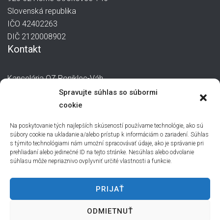
Slovenská republika
IČO 42402263
DIČ 2120008902
Kontakt
Kancelária OZ Poniklec-Váh
manager@poniklec-vah.sk
Spravujte súhlas so súbormi
0907 244 871
cookie
Na poskytovanie tých najlepších skúseností používame technológie, ako sú
súbory cookie na ukladanie a/alebo prístup k informáciám o zariadení. Súhlas
s týmito technológiami nám umožní spracovávať údaje, ako je správanie pri
prehliadaní alebo jedinečné ID na tejto stránke. Nesúhlas alebo odvolanie
súhlasu môže nepriaznivo ovplyvniť určité vlastnosti a funkcie.
PRIJAŤ
ODMIETNUŤ