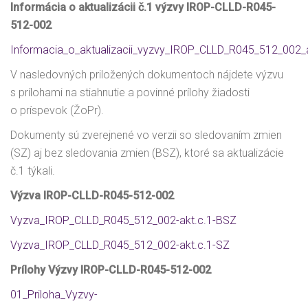
Informácia o aktualizácii č.1 výzvy IROP-CLLD-R045-
512-002
Informacia_o_aktualizacii_vyzvy_IROP_CLLD_R045_512_002_a
V nasledovných priložených dokumentoch nájdete výzvu
s prílohami na stiahnutie a povinné prílohy žiadosti
o príspevok (ŽoPr).
Dokumenty sú zverejnené vo verzii so sledovaním zmien
(SZ) aj bez sledovania zmien (BSZ), ktoré sa aktualizácie
č.1 týkali.
Výzva IROP-CLLD-R045-512-002
Vyzva_IROP_CLLD_R045_512_002-akt.c.1-BSZ
Vyzva_IROP_CLLD_R045_512_002-akt.c.1-SZ
Prílohy Výzvy IROP-CLLD-R045-512-002
01_Priloha_Vyzvy-