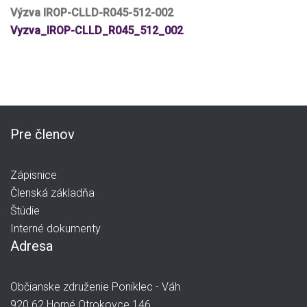
Výzva IROP-CLLD-R045-512-002
Vyzva_IROP-CLLD_R045_512_002
Pre členov
Zápisnice
Členská základňa
Štúdie
Interné dokumenty
Adresa
Občianske združenie Poniklec - Váh
920 62 Horné Otrokovce 146