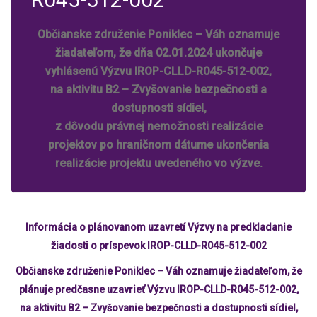
Občianske združenie Poniklec – Váh oznamuje
žiadateľom, že dňa 02.01.2024 ukončuje
vyhlásenú Výzvu IROP-CLLD-R045-512-002,
na aktivitu B2 – Zvyšovanie bezpečnosti a
dostupnosti sídiel,
z dôvodu právnej nemožnosti realizácie
projektov po hraničnom dátume ukončenia
realizácie projektu uvedeného vo výzve.
Informácia o plánovanom uzavretí Výzvy na predkladanie
žiadosti o príspevok IROP-CLLD-R045-512-002
Občianske združenie Poniklec – Váh oznamuje žiadateľom, že
plánuje predčasne uzavrieť Výzvu IROP-CLLD-R045-512-002,
na aktivitu B2 – Zvyšovanie bezpečnosti a dostupnosti sídiel,