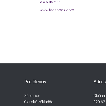
www.nsrv.sk
www.facebook.com
Pre členov
Adres
Zápisnice
Občians
Členská základňa
920 62