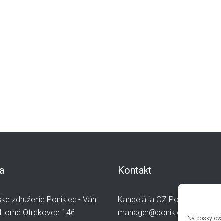
a
Kontakt
ke združenie Poniklec - Váh
Kancelária OZ Poniklec-Váh
 Horné Otrokovce 146
manager@poniklec-vah.sk
Na poskytova