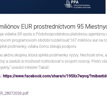
miliónov EUR prostredníctvom 95 Miestny
ja vidieka SR spolu s Pôdohospodárskou platobnou agentúrou o
 novom programovom období rozdeľovať 167 miliónov eur na rozv
plnili podmienky, vďaka čomu získajú podporu.
u akčnú skupinu, ktorá splnila podmienky výzvy. Nechceli sme,
ečný a zaslúži si možnosť rozhodovať o svojom rozvoji. Preto v
ekty,“ uviedol minister Takáč.
u:
https://www.facebook.com/share/v/195Xx7wyvq/?mibextid
R_28072026.pdf