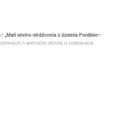
kt
„Malí enviro-strážcovia z územia Poniklec–
oplnených o animačné aktivity a vzdelávacie