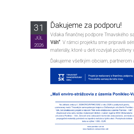
Ďakujeme za podporu!
31
Vďaka finančnej podpore Trnavského sa
JÚL
Váh“
. V rámci projektu sme pripravili 
2026
materiály, ktoré u detí rozvíjali pozitív
Ďakujeme všetkým obciam, partnerom 