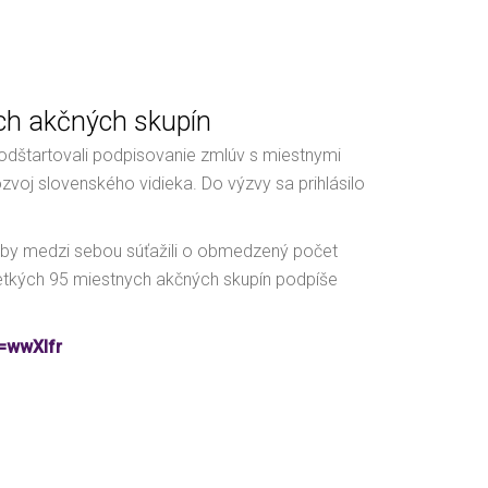
ch akčných skupín
dštartovali podpisovanie zmlúv s miestnymi
oj slovenského vidieka. Do výzvy sa prihlásilo
 aby medzi sebou súťažili o obmedzený počet
šetkých 95 miestnych akčných skupín podpíše
=wwXIfr