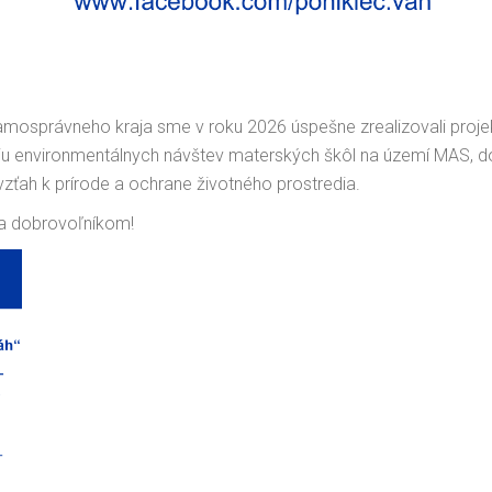
mosprávneho kraja sme v roku 2026 úspešne zrealizovali proje
sériu environmentálnych návštev materských škôl na území MAS, d
ny vzťah k prírode a ochrane životného prostredia.
a dobrovoľníkom!