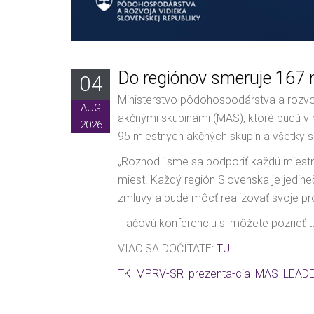
Do regiónov smeruje 167 
04
Ministerstvo pôdohospodárstva a rozvo
AUG
akčnými skupinami (MAS), ktoré budú v
2026
95 miestnych akčných skupín a všetky s
„Rozhodli sme sa podporiť každú miestn
miest. Každý región Slovenska je jedin
zmluvy a bude môcť realizovať svoje proj
Tlačovú konferenciu si môžete pozrieť t
VIAC SA DOČÍTATE:
TU
TK_MPRV-SR_prezenta-cia_MAS_LEADE