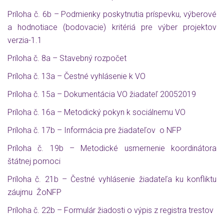
Príloha č. 6b – Podmienky poskytnutia príspevku, výberové
a hodnotiace (bodovacie) kritériá pre výber projektov
verzia-1.1
Príloha č. 8a – Stavebný rozpočet
Príloha č. 13a – Čestné vyhlásenie k VO
Príloha č. 15a – Dokumentácia VO žiadateľ 20052019
Príloha č. 16a – Metodický pokyn k sociálnemu VO
Príloha č. 17b – Informácia pre žiadateľov o NFP
Príloha č. 19b – Metodické usmernenie koordinátora
štátnej pomoci
Príloha č. 21b – Čestné vyhlásenie žiadateľa ku konfliktu
záujmu ŽoNFP
Príloha č. 22b – Formulár žiadosti o výpis z registra trestov