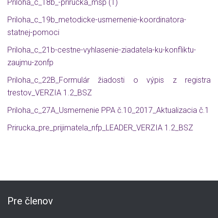
Pr
iloha_c_18b_-prirucka_msp (1)
Pr
iloha_c_19b_metodicke-usmernenie-koordinatora-
statnej-pomoci
Pr
iloha_c_21b-cestne-vyhlasenie-ziadatela-ku-konfliktu-
zaujmu-zonfp
Priloha_c_22B_Formulár žiadosti o výpis z registra
trestov_VERZIA 1.2_BSZ
Priloha_c_27A_Usmernenie PPA č.10_2017_Aktualizacia č.1
Prirucka_pre_prijimatela_nfp_LEADER_VERZIA 1.2_BSZ
Pre členov