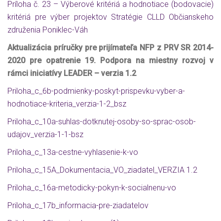
Príloha č. 23 – Výberové kritériá a hodnotiace (bodovacie)
kritériá pre výber projektov Stratégie CLLD Občianskeho
združenia Poniklec-Váh
Aktualizácia príručky pre prijímateľa NFP z PRV SR 2014-
2020 pre opatrenie 19. Podpora na miestny rozvoj v
rámci iniciatívy LEADER – verzia 1.2
Priloha_c_6b-podmienky-poskyt-prispevku-vyber-a-
hodnotiace-kriteria_verzia-1-2_bsz
Priloha_c_10a-suhlas-dotknutej-osoby-so-sprac-osob-
udajov_verzia-1-1-bsz
Priloha_c_13a-cestne-vyhlasenie-k-vo
Priloha_c_15A_Dokumentacia_VO_ziadatel_VERZIA 1.2
Priloha_c_16a-metodicky-pokyn-k-socialnenu-vo
Pr
iloha_c_17b_informacia-pre-ziadatelov