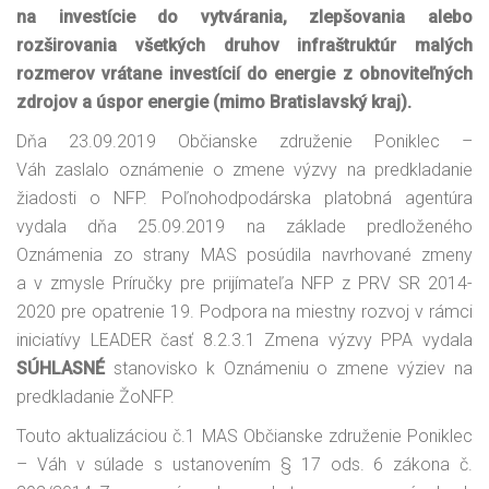
na investície do vytvárania, zlepšovania alebo
rozširovania všetkých druhov infraštruktúr malých
rozmerov vrátane investícií do energie z obnoviteľných
zdrojov a úspor energie (mimo Bratislavský kraj).
Dňa 23.09.2019 Občianske združenie Poniklec –
Váh zaslalo oznámenie o zmene výzvy na predkladanie
žiadosti o NFP. Poľnohodpodárska platobná agentúra
vydala dňa 25.09.2019 na základe predloženého
Oznámenia zo strany MAS posúdila navrhované zmeny
a v zmysle Príručky pre prijímateľa NFP z PRV SR 2014-
2020 pre opatrenie 19. Podpora na miestny rozvoj v rámci
iniciatívy LEADER časť 8.2.3.1 Zmena výzvy PPA vydala
SÚHLASNÉ
stanovisko k Oznámeniu o zmene výziev na
predkladanie ŽoNFP.
Touto aktualizáciou č.1 MAS Občianske združenie Poniklec
– Váh v súlade s ustanovením § 17 ods. 6 zákona č.