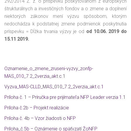
292/2014 Z. z. o príspevku poskytovanom z európskych
štrukturálnych a investičných fondov a o zmene a doplnení
niektorých zákonov mení výzvu spôsobom, ktorým
nedochádza k podstatnej zmene podmienok poskytnutia
príspevku = Dĺžka trvania výzvy je od
od 10.06. 2019 do
15.11 2019.
Oznamenie_o_zmene_zruseni-vyzvy_zonfp-
MAS_010_7.2_2verzia_akt.c.1
Vyzva_MAS-CLLD_MAS_010_7.2_2verzia_akt.c.1
Príloha č. 1 – Príručka pre prijímateľa NFP Leader verzia 1.1
Príloha č.2b – Projekt realizácie
Príloha č. 4b – Vzor žiadosti o NFP
Príloha_č.5b – Oznámenie o späťvzatí ŽoNFP