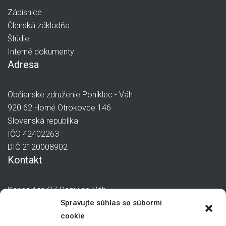
Zápisnice
Členská základňa
Štúdie
Interné dokumenty
Adresa
Občianske združenie Poniklec - Váh
920 62 Horné Otrokovce 146
Slovenská republika
IČO 42402263
DIČ 2120008902
Kontakt
Kancelária OZ Poniklec-Váh
manager@poniklec-vah.sk
Spravujte súhlas so súbormi
0907 244 871
cookie