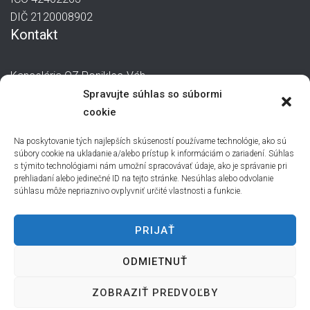
DIČ 2120008902
Kontakt
Kancelária OZ Poniklec-Váh
manager@poniklec-vah.sk
Spravujte súhlas so súbormi
0907 244 871
cookie
Na poskytovanie tých najlepších skúseností používame technológie, ako sú
súbory cookie na ukladanie a/alebo prístup k informáciám o zariadení. Súhlas
s týmito technológiami nám umožní spracovávať údaje, ako je správanie pri
prehliadaní alebo jedinečné ID na tejto stránke. Nesúhlas alebo odvolanie
súhlasu môže nepriaznivo ovplyvniť určité vlastnosti a funkcie.
PRIJAŤ
ODMIETNUŤ
ZOBRAZIŤ PREDVOĽBY