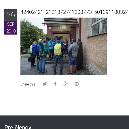
42402421_2121372741208773_501391188324
26
SEP
2018
Share this
Pre členov