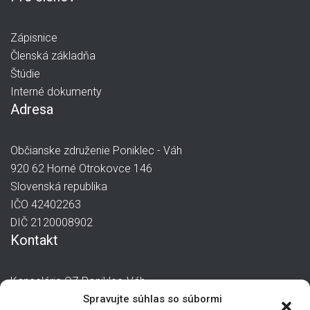
Zápisnice
Členská základňa
Štúdie
Interné dokumenty
Adresa
Občianske združenie Poniklec - Váh
920 62 Horné Otrokovce 146
Slovenská republika
IČO 42402263
DIČ 2120008902
Kontakt
Kancelária OZ Poniklec-Váh
manager@poniklec-vah.sk
Spravujte súhlas so súbormi