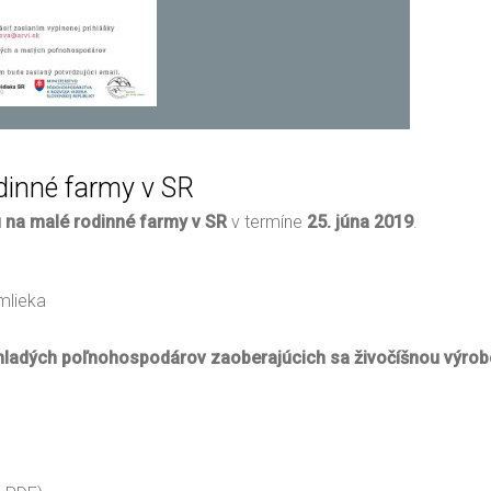
dinné farmy v SR
u na malé rodinné farmy v SR
v termíne
25. júna 2019
.
mlieka
mladých poľnohospodárov zaoberajúcich sa živočíšnou výro