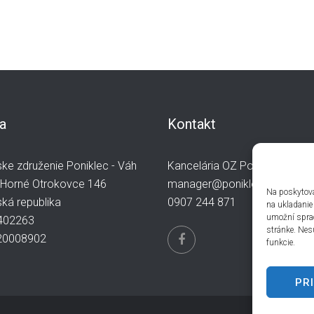
a
Kontakt
ke združenie Poniklec - Váh
Kancelária OZ Poniklec-Váh
 Horné Otrokovce 146
manager@poniklec-vah.sk
Na poskytova
ká republika
0907 244 871
na ukladanie
umožní spraco
402263
stránke. Nes
20008902
funkcie.
PR