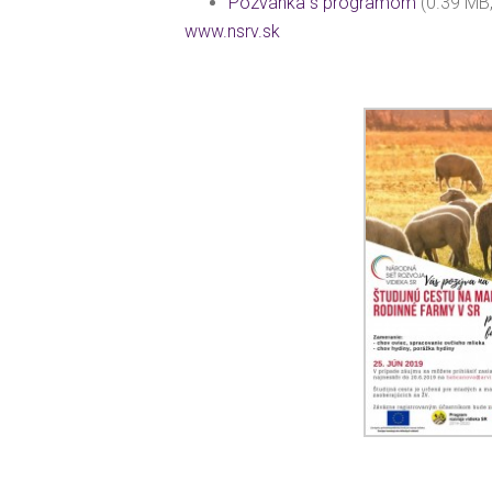
Pozvánka s programom
(0.39 MB
www.nsrv.sk