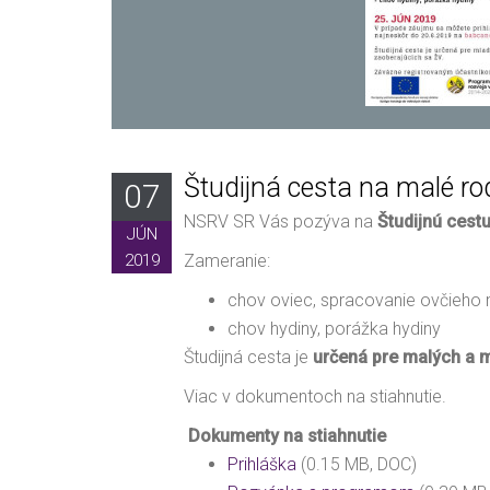
Študijná cesta na malé ro
07
NSRV SR Vás pozýva na
Študijnú cest
JÚN
2019
Zameranie:
chov oviec, spracovanie ovčieho 
chov hydiny, porážka hydiny
Študijná cesta je
určená pre malých a 
Viac v dokumentoch na stiahnutie.
Dokumenty na stiahnutie
Prihláška
(0.15 MB, DOC)