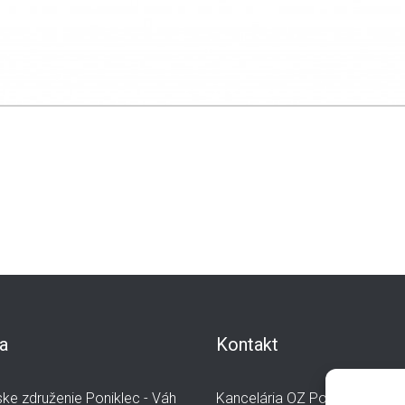
a
Kontakt
ke združenie Poniklec - Váh
Kancelária OZ Poniklec-Váh