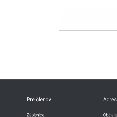
Pre členov
Adres
Zápisnice
Občians