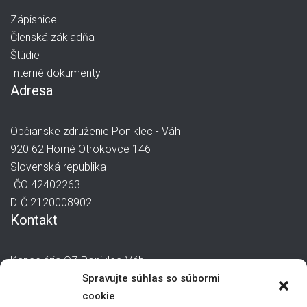
Zápisnice
Členská základňa
Štúdie
Interné dokumenty
Adresa
Občianske združenie Poniklec - Váh
920 62 Horné Otrokovce 146
Slovenská republika
IČO 42402263
DIČ 2120008902
Kontakt
Kancelária OZ Poniklec-Váh
Spravujte súhlas so súbormi
manager@poniklec-vah.sk
cookie
0907 244 871