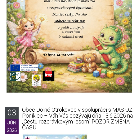
Obec Dolné Otrokovce v spolupráci s MAS OZ
03
Poniklec – Váh Vás pozývajú dňa 13.6.2026 na
„Cestu rozprávkovým lesom“ POZOR ZMENA
JÚN
ČASU
2026