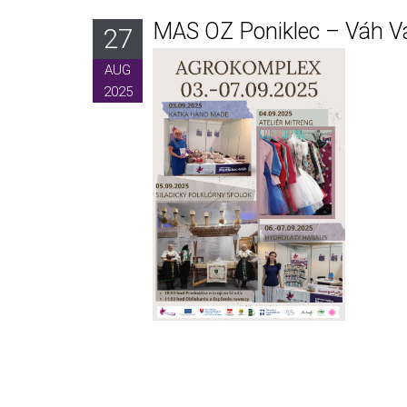
MAS OZ Poniklec – Váh Vás
27
AUG
2025