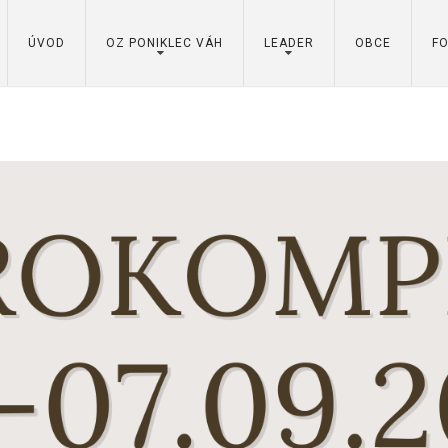
ÚVOD
OZ PONIKLEC VÁH
LEADER
OBCE
F