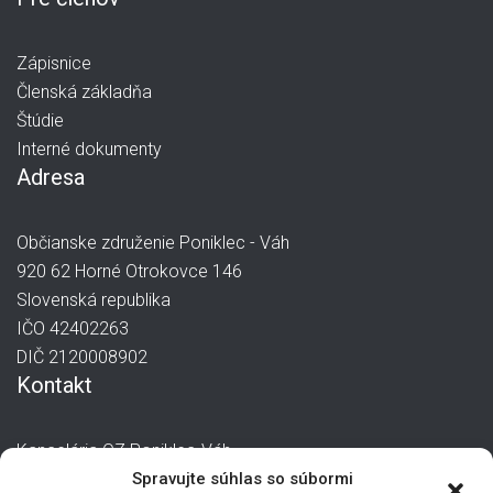
Zápisnice
Členská základňa
Štúdie
Interné dokumenty
Adresa
Občianske združenie Poniklec - Váh
920 62 Horné Otrokovce 146
Slovenská republika
IČO 42402263
DIČ 2120008902
Kontakt
Kancelária OZ Poniklec-Váh
manager@poniklec-vah.sk
Spravujte súhlas so súbormi