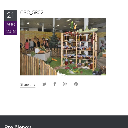
CSC_5802
21
AUG
2018
Share this
Pre členov