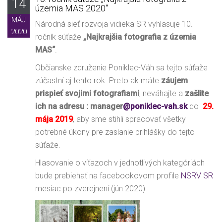
14
územia MAS 2020“
MÁJ
Národná sieť rozvoja vidieka SR vyhlasuje 10.
2020
ročník súťaže
„Najkrajšia fotografia z územia
MAS“
.
Občianske združenie Poniklec-Váh sa tejto súťaže
zúčastní aj tento rok. Preto ak máte
záujem
prispieť svojimi fotografiami
, neváhajte a
zašlite
ich na adresu : manager
@poniklec-vah.sk
do
29.
mája 2019
, aby sme stihli spracovať všetky
potrebné úkony pre zaslanie prihlášky do tejto
súťaže.
Hlasovanie o víťazoch v jednotlivých kategóriách
bude prebiehať na facebookovom profile
NSRV SR
mesiac po zverejnení (jún 2020).