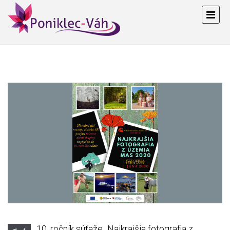
10. ročník súťaže „Najkrajšia fotografia z