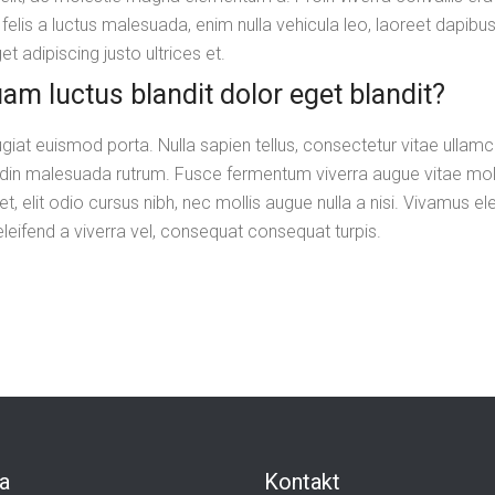
, felis a luctus malesuada, enim nulla vehicula leo, laoreet dapib
et adipiscing justo ultrices et.
uam luctus blandit dolor eget blandit?
ugiat euismod porta. Nulla sapien tellus, consectetur vitae ullam
tudin malesuada rutrum. Fusce fermentum viverra augue vitae mol
et, elit odio cursus nibh, nec mollis augue nulla a nisi. Vivamu
eleifend a viverra vel, consequat consequat turpis.
a
Kontakt