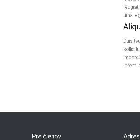
feugiat
urna, eg
Aliq
Duis fe
sollici
imperdi
lorem, 
Pre členov
Adres