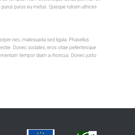
us purus purus eu metus. Quisque rutrum ultrices
corper nec, malesuada sed ligula. Phasellus
estie. Donec sodales, eros vitae pellentesque
s elementum tempor diam a rhoncus. Donec justo