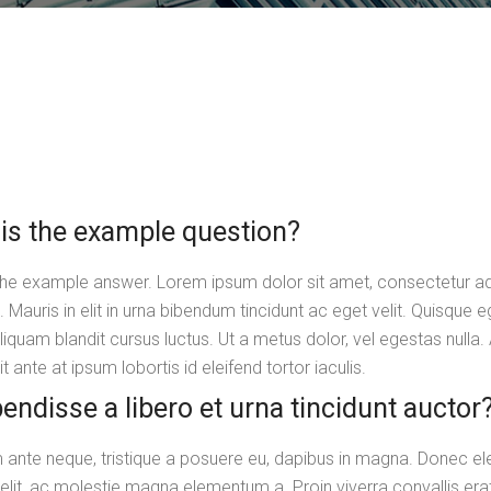
 is the example question?
 the example answer. Lorem ipsum dolor sit amet, consectetur adi
 Mauris in elit in urna bibendum tincidunt ac eget velit. Quisque e
Aliquam blandit cursus luctus. Ut a metus dolor, vel egestas nulla.
t ante at ipsum lobortis id eleifend tortor iaculis.
endisse a libero et urna tincidunt auctor
 ante neque, tristique a posuere eu, dapibus in magna. Donec e
velit, ac molestie magna elementum a. Proin viverra convallis era