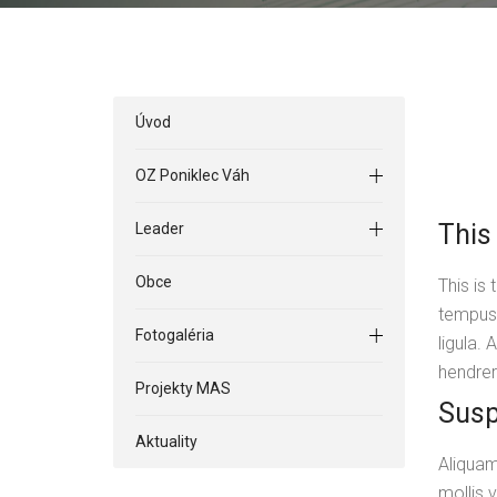
Úvod
OZ Poniklec Váh
This
Leader
Obce
This is
tempus.
Fotogaléria
ligula. 
hendreri
Projekty MAS
Susp
Aktuality
Aliquam
mollis 