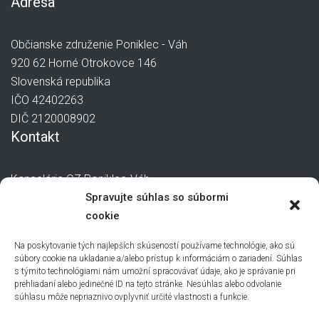
Adresa
Občianske združenie Poniklec - Váh
920 62 Horné Otrokovce 146
Slovenská republika
IČO 42402263
DIČ 2120008902
Kontakt
Kancelária OZ Poniklec-Váh
manager@poniklec-vah.sk
Spravujte súhlas so súbormi
0907 244 871
cookie
Na poskytovanie tých najlepších skúseností používame technológie, ako sú
súbory cookie na ukladanie a/alebo prístup k informáciám o zariadení. Súhlas
s týmito technológiami nám umožní spracovávať údaje, ako je správanie pri
prehliadaní alebo jedinečné ID na tejto stránke. Nesúhlas alebo odvolanie
súhlasu môže nepriaznivo ovplyvniť určité vlastnosti a funkcie.