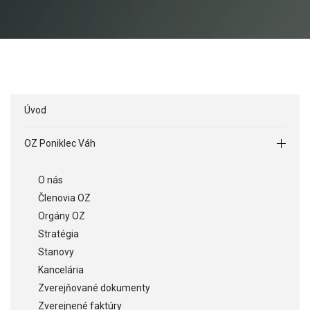
Úvod
OZ Poniklec Váh
O nás
Členovia OZ
Orgány OZ
Stratégia
Stanovy
Kancelária
Zverejňované dokumenty
Zverejnené faktúry