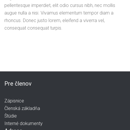
pellentesque imperdiet, elit odio cursus nibh, nec mollis
augue nulla a nisi. Vivamus elementum tempor diam a
rhoncus. Donec justo lorem, eleifend a viverra vel,
consequat consequat turpis.
Pre členov
Zápisnice
Členská základňa
Štúdie
Interné dokumenty