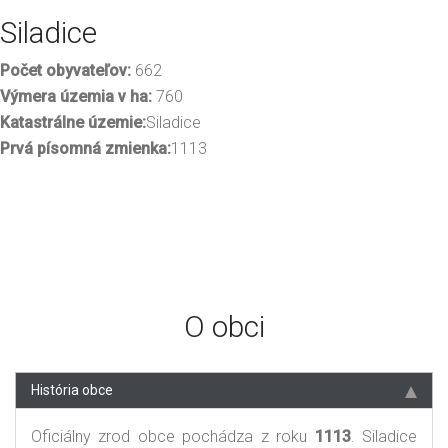
Siladice
Počet obyvateľov:
662
Výmera územia v ha:
760
Katastrálne územie:
Siladice
Prvá písomná zmienka:
1113
O obci
História obce
Oficiálny zrod obce pochádza z roku
1113
. Siladice