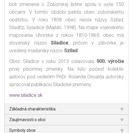
boli zmienené v Zoborskej listine spolu s vyše 150
obcami. V tomto období patrila obec zoborskému
opátstvu. V roku 1808 obec niesla názvy Szilad,
Siladitz, Syladice (Majtán, 1998). Na mape vojenského
mapovania Uhorska z rokov 1810-1869, obec má
slovenský názov
Siladice
, pričom v zátvorke je
uvedený maďarský názov
Szilad
.
Obec Siladice v roku 2013 oslavovala
900. výročie
prvej písomnej zmienky. Na túto počesť kolektív
autorov pod vedením PhDr. Rolanda Osvalda autorsky
spracoval publikáciu Siladické premeny.
www.siladice.sk
Základná charakteristika
Zaujímavosti o obci
Symboly obce